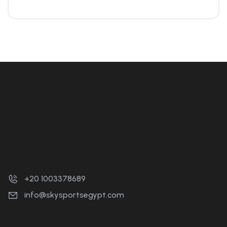
+20 1003378689
info@skysportsegypt.com