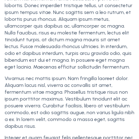
lobortis. Donec imperdiet tristique tellus, ut consectetur
ipsum tempus vitae. Nunc sagittis sem a leo rutrum, et
lobortis purus rhoncus. Aliquam ipsum metus,
ullamcorper quis dapibus ac, ullamcorper ac magna.
Nulla faucibus, risus eu molestie fermentum, lectus elit
tincidunt turpis, at dictum magna mauris sit amet
lectus. Fusce malesuada rhoncus ultricies. In interdum,
odio et dapibus interdum, turpis arcu gravida odio, quis
bibendum est dui et magna. In posuere eget magna
eget lacinia. Maecenas efficitur sollicitudin fermentum.
Vivamus nec mattis ipsum. Nam fringilla laoreet dolor.
Aliquam lacus nisl, viverra ac convallis sit amet,
fermentum vitae magna. Phasellus tristique risus non
ipsum porttitor maximus. Vestibulum tincidunt elit ac
posuere viverra. Curabitur facilisis, libero at vestibulum
commodo, est odio sagittis augue, non varius ligula nibh
a ex. In lorem velit, commodo a massa eget, sagittis
dapibus risus.
Integer et quam feugiat felis pellentesque porttitor nec