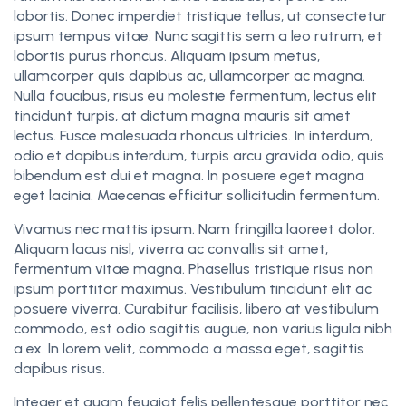
lobortis. Donec imperdiet tristique tellus, ut consectetur
ipsum tempus vitae. Nunc sagittis sem a leo rutrum, et
lobortis purus rhoncus. Aliquam ipsum metus,
ullamcorper quis dapibus ac, ullamcorper ac magna.
Nulla faucibus, risus eu molestie fermentum, lectus elit
tincidunt turpis, at dictum magna mauris sit amet
lectus. Fusce malesuada rhoncus ultricies. In interdum,
odio et dapibus interdum, turpis arcu gravida odio, quis
bibendum est dui et magna. In posuere eget magna
eget lacinia. Maecenas efficitur sollicitudin fermentum.
Vivamus nec mattis ipsum. Nam fringilla laoreet dolor.
Aliquam lacus nisl, viverra ac convallis sit amet,
fermentum vitae magna. Phasellus tristique risus non
ipsum porttitor maximus. Vestibulum tincidunt elit ac
posuere viverra. Curabitur facilisis, libero at vestibulum
commodo, est odio sagittis augue, non varius ligula nibh
a ex. In lorem velit, commodo a massa eget, sagittis
dapibus risus.
Integer et quam feugiat felis pellentesque porttitor nec