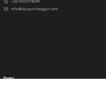
+20 1003378689
info@skysportsegypt.com
Pages
About Us
What We Do
Contact Us